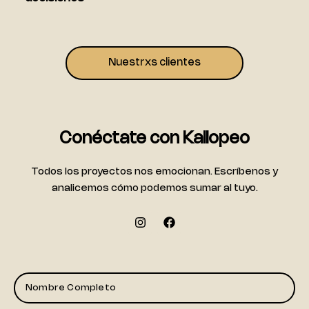
Nuestrxs clientes
Conéctate con Kaliopeo
Todos los proyectos nos emocionan. Escríbenos y
analicemos cómo podemos sumar al tuyo.
I
F
n
a
s
c
t
e
a
b
g
o
N
r
o
o
a
k
m